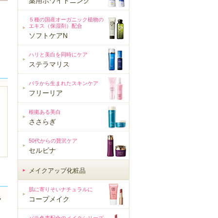
薬用ホワイトニング
５種の国産オーガニック植物の
エキス（保湿剤）配合
ソフトケアN
ハリと美白を同時にケア
ステラマリス
バラから生まれたスキンケア
フリーリア
根拠ある美白
ささらぎ
50代からの贅沢ケア
セルビナ
メイクアップ化粧品
メイクアップ化粧品
肌に寄りそいナチュラルに
ラ
コープメイク