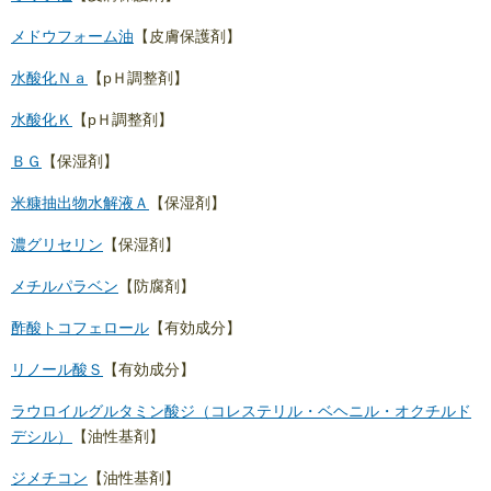
メドウフォーム油
【皮膚保護剤】
水酸化Ｎａ
【pＨ調整剤】
水酸化Ｋ
【pＨ調整剤】
ＢＧ
【保湿剤】
米糠抽出物水解液Ａ
【保湿剤】
濃グリセリン
【保湿剤】
メチルパラベン
【防腐剤】
酢酸トコフェロール
【有効成分】
リノール酸Ｓ
【有効成分】
ラウロイルグルタミン酸ジ（コレステリル・ベヘニル・オクチルド
デシル）
【油性基剤】
ジメチコン
【油性基剤】