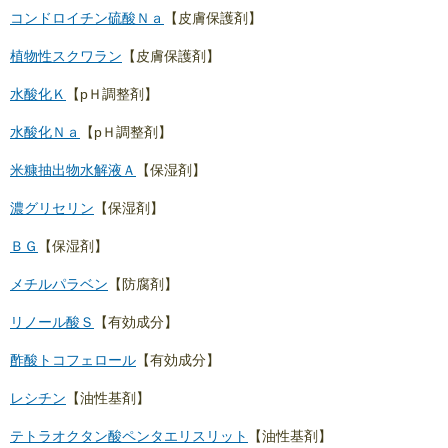
コンドロイチン硫酸Ｎａ
【皮膚保護剤】
植物性スクワラン
【皮膚保護剤】
水酸化Ｋ
【pＨ調整剤】
水酸化Ｎａ
【pＨ調整剤】
米糠抽出物水解液Ａ
【保湿剤】
濃グリセリン
【保湿剤】
ＢＧ
【保湿剤】
メチルパラベン
【防腐剤】
リノール酸Ｓ
【有効成分】
酢酸トコフェロール
【有効成分】
レシチン
【油性基剤】
テトラオクタン酸ペンタエリスリット
【油性基剤】