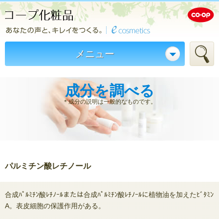
メニュー
成分を調べる
＊成分の説明は一般的なものです。
パルミチン酸レチノール
合成ﾊﾟﾙﾐﾁﾝ酸ﾚﾁﾉｰﾙまたは合成ﾊﾟﾙﾐﾁﾝ酸ﾚﾁﾉｰﾙに植物油を加えたﾋﾞﾀﾐﾝ
A。表皮細胞の保護作用がある。