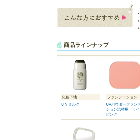
商品ラインナップ
化粧下地
ファンデーション
ＵＶミルク
UVパウダーファン
ション詰替用 ライ
ピンク