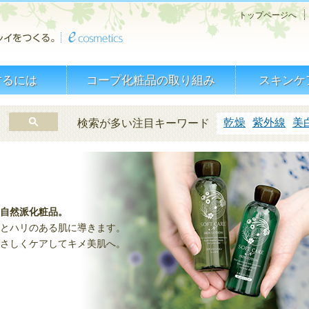
トップページへ
するには
コープ化粧品の取り組み
スキンケ
乾燥
紫外線
美
検索が多い注目キーワード
自然派化粧品。
とハリのある肌に導きます。
さしくケアしてキメ美肌へ。