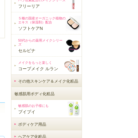
バラ色素配合のメイクシリーズ
フリーリア
５種の国産オーガニック植物の
エキス（保湿剤）配合
ソフトケアN
50代からの薬用メイクシリー
ズ
セルビナ
メイクをもっと楽しく
コープメイク ルラン
その他スキンケア＆メイク化粧品
敏感肌用ボディ化粧品
敏感肌用ボディ化粧品
敏感肌のお子様にも
プイプイ
ボディケア用品
ヘアケア化粧品