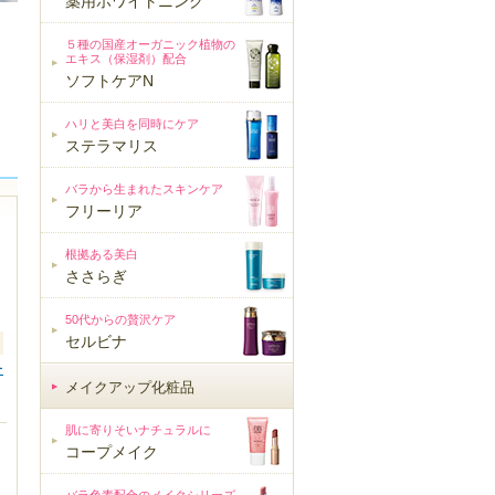
薬用ホワイトニング
５種の国産オーガニック植物の
エキス（保湿剤）配合
ソフトケアN
ハリと美白を同時にケア
ステラマリス
バラから生まれたスキンケア
フリーリア
根拠ある美白
ささらぎ
50代からの贅沢ケア
セルビナ
ー
メイクアップ化粧品
メイクアップ化粧品
肌に寄りそいナチュラルに
コープメイク