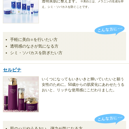
透明美肌に整えます。
※美白とは、メラニンの生成を抑
え、シミ・ソバカスを防ぐことです。
手軽に美白
を行いたい方
※
透明感のなさが気になる方
シミ・ソバカスを防ぎたい方
セルビナ
いくつになってもいきいきと輝いていたいと願う
女性のために。50歳からの肌変化にあわせたうる
おいと、リッチな使用感にこだわりました。
肌のハリやうるおい、弾力が気になる方