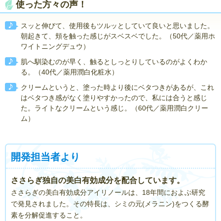
使った方々の声！
スッと伸びて、使用後もツルッとしていて良いと思いました。
朝起きて、頬を触った感じがスベスベでした。（50代／薬用ホ
ワイトニングデュウ）
肌へ馴染むのが早く、触るとしっとりしているのがよくわか
る。（40代／薬用潤白化粧水）
クリームというと、塗った時より後にベタつきがあるが、これ
はベタつき感がなく塗りやすかったので、私には合うと感じ
た。ライトなクリームという感じ。（60代／薬用潤白クリー
ム）
開発担当者より
ささらぎ独自の美白有効成分を配合しています。
ささらぎの美白有効成分アイリノールは、18年間におよぶ研究
で発見されました。その特長は、シミの元(メラニン)をつくる酵
素を分解促進すること。