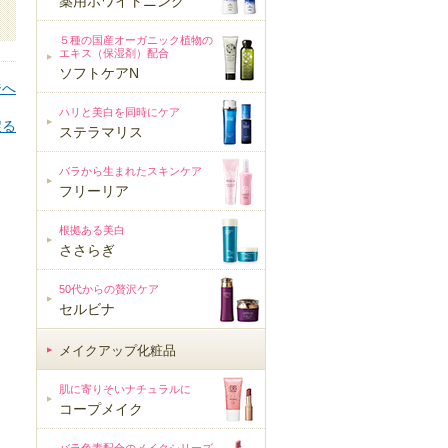
薬用ホワイトニング
５種の国産オーガニック植物の
エキス（保湿剤）配合
ソフトケアN
ジへ
ハリと美白を同時にケア
戻る
ステラマリス
バラから生まれたスキンケア
フリーリア
根拠ある美白
ささらぎ
50代からの贅沢ケア
セルビナ
メイクアップ化粧品
メイクアップ化粧品
肌に寄りそいナチュラルに
コープメイク