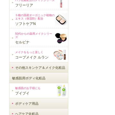
バラ色素配合のメイクシリーズ
フリーリア
５種の国産オーガニック植物の
エキス（保湿剤）配合
ソフトケアN
50代からの薬用メイクシリー
ズ
セルビナ
メイクをもっと楽しく
コープメイク ルラン
その他スキンケア＆メイク化粧品
敏感肌用ボディ化粧品
敏感肌用ボディ化粧品
敏感肌のお子様にも
プイプイ
ボディケア用品
ヘアケア化粧品