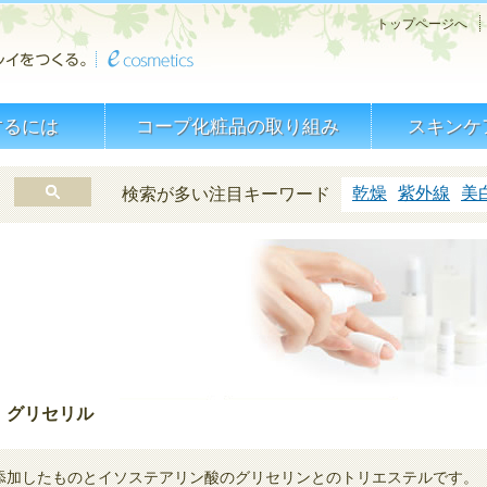
トップページへ
するには
コープ化粧品の取り組み
スキンケ
乾燥
紫外線
美
検索が多い注目キーワード
）グリセリル
添加したものとイソステアリン酸のグリセリンとのトリエステルです。