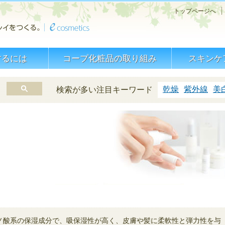
トップページへ
するには
コープ化粧品の取り組み
スキンケ
乾燥
紫外線
美
検索が多い注目キーワード
ノ酸系の保湿成分で、吸保湿性が高く、皮膚や髪に柔軟性と弾力性を与