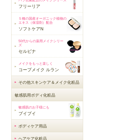
バラ色素配合のメイクシリーズ
フリーリア
５種の国産オーガニック植物の
エキス（保湿剤）配合
ソフトケアN
50代からの薬用メイクシリー
ズ
セルビナ
メイクをもっと楽しく
コープメイク ルラン
その他スキンケア＆メイク化粧品
敏感肌用ボディ化粧品
敏感肌用ボディ化粧品
敏感肌のお子様にも
プイプイ
ボディケア用品
ヘアケア化粧品