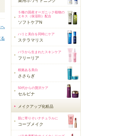
薬用ホワイトニング
５種の国産オーガニック植物の
エキス（保湿剤）配合
ソフトケアN
ジへ
ハリと美白を同時にケア
戻る
ステラマリス
バラから生まれたスキンケア
フリーリア
根拠ある美白
ささらぎ
50代からの贅沢ケア
セルビナ
メイクアップ化粧品
メイクアップ化粧品
肌に寄りそいナチュラルに
コープメイク