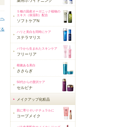
薬用ホワイトニング
５種の国産オーガニック植物の
エキス（保湿剤）配合
ジへ
ソフトケアN
戻る
ハリと美白を同時にケア
ステラマリス
バラから生まれたスキンケア
フリーリア
根拠ある美白
ささらぎ
50代からの贅沢ケア
セルビナ
メイクアップ化粧品
メイクアップ化粧品
肌に寄りそいナチュラルに
コープメイク