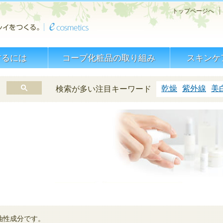
トップページへ
するには
コープ化粧品の取り組み
スキンケ
乾燥
紫外線
美
検索が多い注目キーワード
油性成分です。