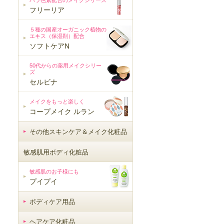
バラ色素配合のメイクシリーズ
フリーリア
５種の国産オーガニック植物の
エキス（保湿剤）配合
ソフトケアN
50代からの薬用メイクシリー
ズ
セルビナ
メイクをもっと楽しく
コープメイク ルラン
その他スキンケア＆メイク化粧品
敏感肌用ボディ化粧品
敏感肌用ボディ化粧品
敏感肌のお子様にも
プイプイ
ボディケア用品
ヘアケア化粧品