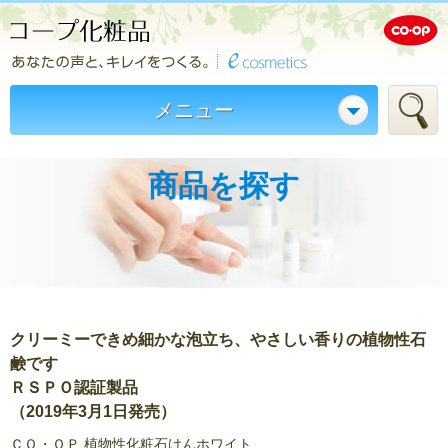
メニュー
商品を探す
クリーミーできめ細かな泡立ち、やさしい香りの植物性石
鹸です
ＲＳＰＯ認証製品
（2019年3月1日発売）
ＣＯ・ＯＰ 植物性化粧石けんホワイト