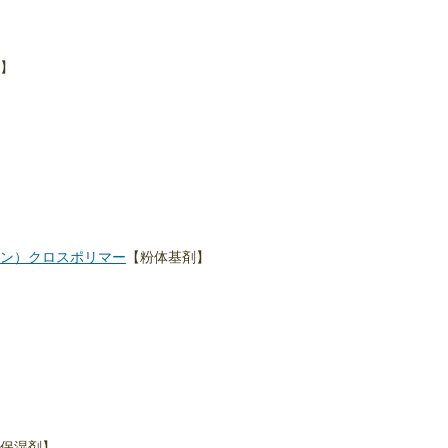
】
ン）クロスポリマー
【粉体基剤】
保湿剤】