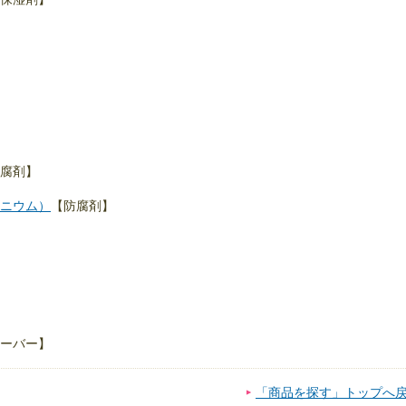
腐剤】
ニウム）
【防腐剤】
ーバー】
「商品を探す」トップへ