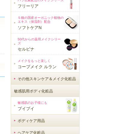
バラ色素配合のメイクシリーズ
フリーリア
５種の国産オーガニック植物の
エキス（保湿剤）配合
ソフトケアN
50代からの薬用メイクシリー
ズ
セルビナ
メイクをもっと楽しく
コープメイク ルラン
その他スキンケア＆メイク化粧品
敏感肌用ボディ化粧品
敏感肌用ボディ化粧品
敏感肌のお子様にも
プイプイ
ボディケア用品
ヘアケア化粧品