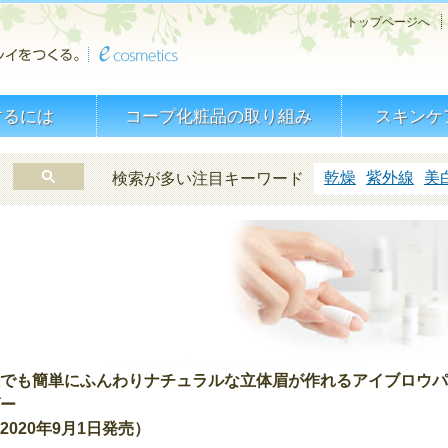
トップページへ
するには
コープ化粧品の取り組み
スキンケ
乾燥
紫外線
美
検索が多い注目キーワード
でも簡単にふんわりナチュラルな立体眉が作れるアイブロウパ
ー
2020年9月1日発売）