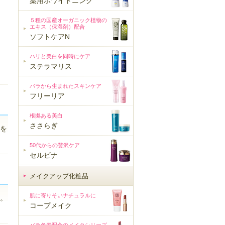
薬用ホワイトニング
５種の国産オーガニック植物の
エキス（保湿剤）配合
ソフトケアN
ハリと美白を同時にケア
ステラマリス
バラから生まれたスキンケア
フリーリア
根拠ある美白
ささらぎ
を
50代からの贅沢ケア
セルビナ
メイクアップ化粧品
メイクアップ化粧品
肌に寄りそいナチュラルに
。
コープメイク