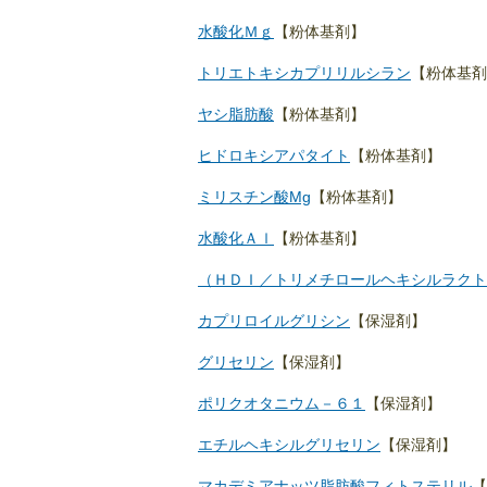
水酸化Ｍｇ
【粉体基剤】
トリエトキシカプリリルシラン
【粉体基剤
ヤシ脂肪酸
【粉体基剤】
ヒドロキシアパタイト
【粉体基剤】
ミリスチン酸Mg
【粉体基剤】
水酸化Ａｌ
【粉体基剤】
（ＨＤＩ／トリメチロールヘキシルラクト
カプリロイルグリシン
【保湿剤】
グリセリン
【保湿剤】
ポリクオタニウム－６１
【保湿剤】
エチルヘキシルグリセリン
【保湿剤】
マカデミアナッツ脂肪酸フィトステリル
【