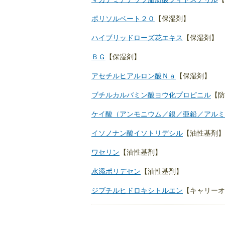
ポリソルベート２０
【保湿剤】
ハイブリッドローズ花エキス
【保湿剤】
ＢＧ
【保湿剤】
アセチルヒアルロン酸Ｎａ
【保湿剤】
ブチルカルバミン酸ヨウ化プロピニル
【防
ケイ酸（アンモニウム／銀／亜鉛／アルミ
イソノナン酸イソトリデシル
【油性基剤】
ワセリン
【油性基剤】
水添ポリデセン
【油性基剤】
ジブチルヒドロキシトルエン
【キャリーオ