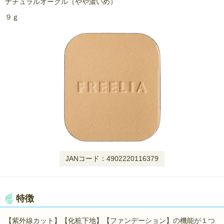
ナチュラルオークル（やや濃いめ）
９ｇ
JANコード：4902220116379
特徴
【紫外線カット】【化粧下地】【ファンデーション】の機能が１つ