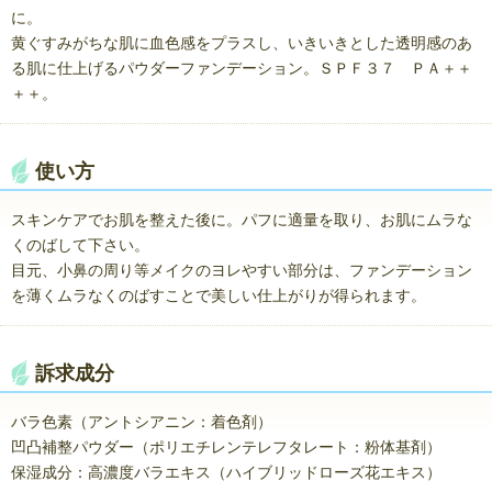
に。
黄ぐすみがちな肌に血色感をプラスし、いきいきとした透明感のあ
る肌に仕上げるパウダーファンデーション。ＳＰＦ３７ ＰＡ＋＋
＋＋。
使い方
スキンケアでお肌を整えた後に。パフに適量を取り、お肌にムラな
くのばして下さい。
目元、小鼻の周り等メイクのヨレやすい部分は、ファンデーション
を薄くムラなくのばすことで美しい仕上がりが得られます。
訴求成分
バラ色素（アントシアニン：着色剤）
凹凸補整パウダー（ポリエチレンテレフタレート：粉体基剤）
保湿成分：高濃度バラエキス（ハイブリッドローズ花エキス）