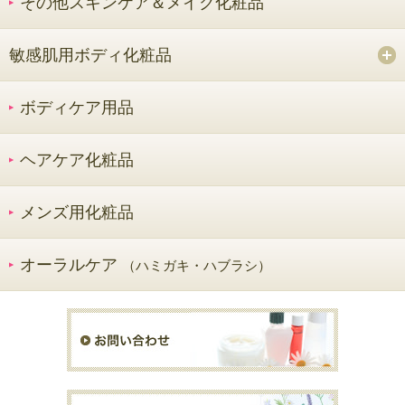
その他スキンケア＆メイク化粧品
敏感肌用ボディ化粧品
ボディケア用品
ヘアケア化粧品
メンズ用化粧品
オーラルケア
（ハミガキ・ハブラシ）