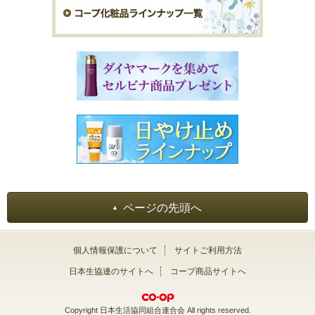
ページの先頭へ
個人情報保護について
サイトご利用方法
日本生協連のサイトへ
コープ商品サイトへ
Copyright 日本生活協同組合連合会 All rights reserved.