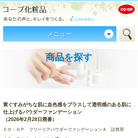
メニュー
商品を探す
黄ぐすみがちな肌に血色感をプラスして透明感のある肌に
仕上げるパウダーファンデーション
（2026年2月28日廃番）
ＣＯ・ＯＰ フリーリアパウダーファンデーションＡ 詰替用