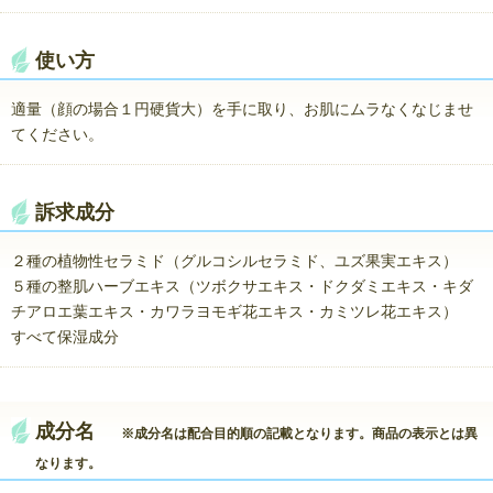
使い方
適量（顔の場合１円硬貨大）を手に取り、お肌にムラなくなじませ
てください。
訴求成分
２種の植物性セラミド（グルコシルセラミド、ユズ果実エキス）
５種の整肌ハーブエキス（ツボクサエキス・ドクダミエキス・キダ
チアロエ葉エキス・カワラヨモギ花エキス・カミツレ花エキス）
すべて保湿成分
成分名
※成分名は配合目的順の記載となります。商品の表示とは異
なります。