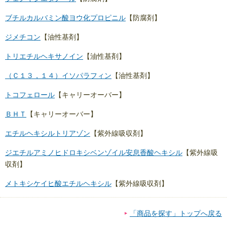
ブチルカルバミン酸ヨウ化プロピニル
【防腐剤】
ジメチコン
【油性基剤】
トリエチルヘキサノイン
【油性基剤】
（Ｃ１３，１４）イソパラフィン
【油性基剤】
トコフェロール
【キャリーオーバー】
ＢＨＴ
【キャリーオーバー】
エチルヘキシルトリアゾン
【紫外線吸収剤】
ジエチルアミノヒドロキシベンゾイル安息香酸ヘキシル
【紫外線吸
収剤】
メトキシケイヒ酸エチルヘキシル
【紫外線吸収剤】
「商品を探す」トップへ戻る