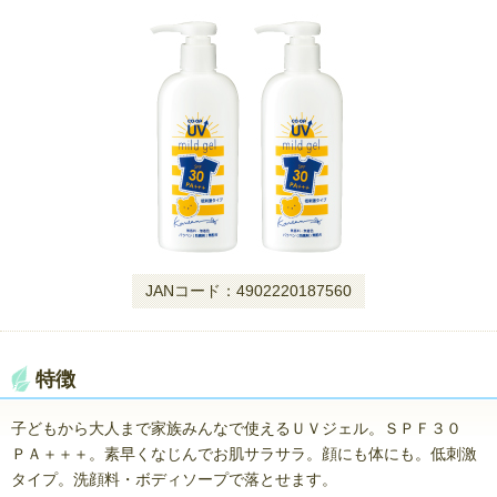
JANコード：4902220187560
特徴
子どもから大人まで家族みんなで使えるＵＶジェル。ＳＰＦ３０
ＰＡ＋＋＋。素早くなじんでお肌サラサラ。顔にも体にも。低刺激
タイプ。洗顔料・ボディソープで落とせます。