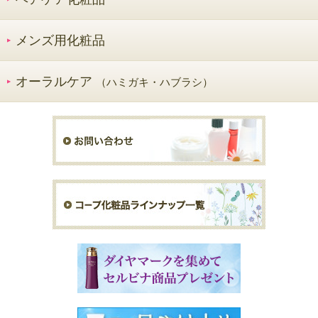
メンズ用化粧品
オーラルケア
（ハミガキ・ハブラシ）