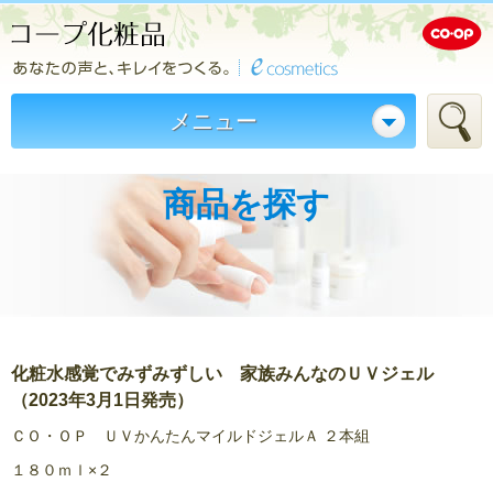
メニュー
商品を探す
化粧水感覚でみずみずしい 家族みんなのＵＶジェル
（2023年3月1日発売）
ＣＯ・ＯＰ ＵＶかんたんマイルドジェルＡ ２本組
１８０ｍｌ×２