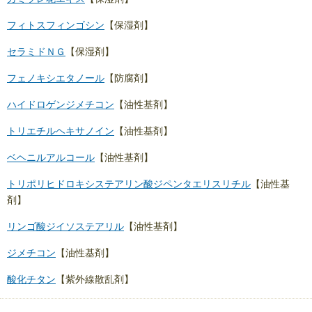
フィトスフィンゴシン
【保湿剤】
セラミドＮＧ
【保湿剤】
フェノキシエタノール
【防腐剤】
ハイドロゲンジメチコン
【油性基剤】
トリエチルヘキサノイン
【油性基剤】
ベヘニルアルコール
【油性基剤】
トリポリヒドロキシステアリン酸ジペンタエリスリチル
【油性基
剤】
リンゴ酸ジイソステアリル
【油性基剤】
ジメチコン
【油性基剤】
酸化チタン
【紫外線散乱剤】