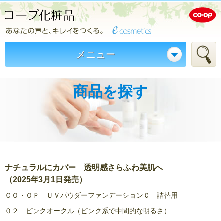
メニュー
商品を探す
ナチュラルにカバー 透明感さらふわ美肌へ
（2025年3月1日発売）
ＣＯ・ＯＰ ＵＶパウダーファンデーションＣ 詰替用
０２ ピンクオークル（ピンク系で中間的な明るさ）