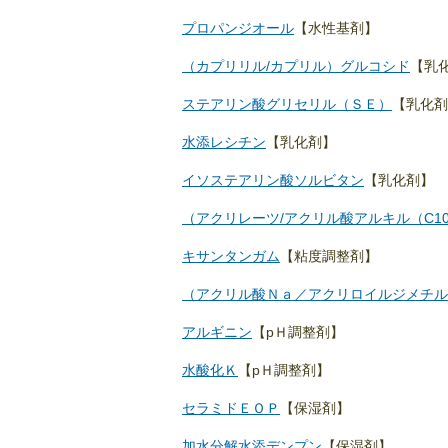
プロパンジオール
【水性基剤】
（カプリリル/カプリル）グルコシド
【乳
ステアリン酸グリセリル（ＳＥ）
【乳化剤
水添レシチン
【乳化剤】
イソステアリン酸ソルビタン
【乳化剤】
（アクリレーツ/アクリル酸アルキル（C10
キサンタンガム
【粘度調整剤】
（アクリル酸Ｎａ／アクリロイルジメチル
アルギニン
【pＨ調整剤】
水酸化Ｋ
【pＨ調整剤】
セラミドＥＯＰ
【保湿剤】
加水分解水添デンプン
【保湿剤】