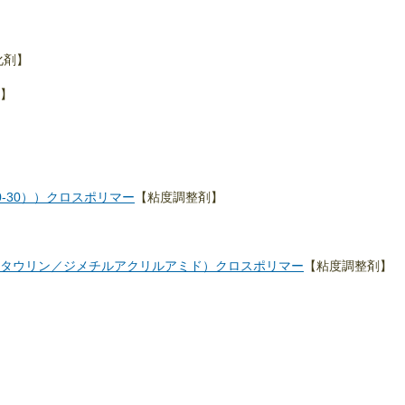
化剤】
】
-30））クロスポリマー
【粘度調整剤】
タウリン／ジメチルアクリルアミド）クロスポリマー
【粘度調整剤】