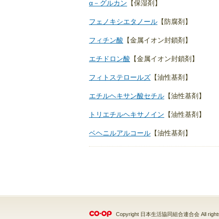
α－グルカン
【保湿剤】
フェノキシエタノール
【防腐剤】
フィチン酸
【金属イオン封鎖剤】
エチドロン酸
【金属イオン封鎖剤】
フィトステロールズ
【油性基剤】
エチルヘキサン酸セチル
【油性基剤】
トリエチルヘキサノイン
【油性基剤】
ベヘニルアルコール
【油性基剤】
Copyright 日本生活協同組合連合会 All rights 