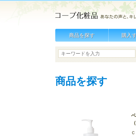
商品を探す
購入
商品を探す
ベ
（
Ｃ