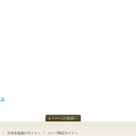
戻る
ページの先頭へ
法
日本生協連のサイトへ
コープ商品サイトへ