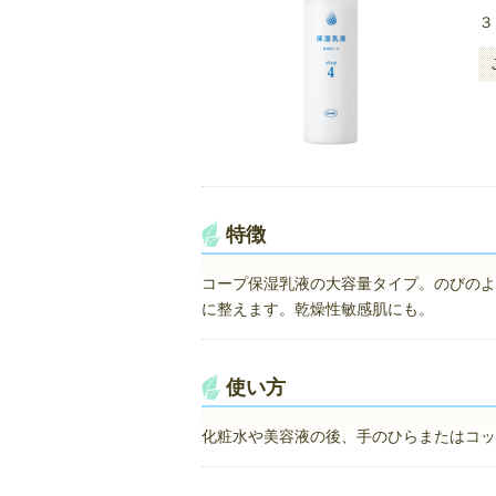
３
特徴
コープ保湿乳液の大容量タイプ。のびの
に整えます。乾燥性敏感肌にも。
使い方
化粧水や美容液の後、手のひらまたはコッ