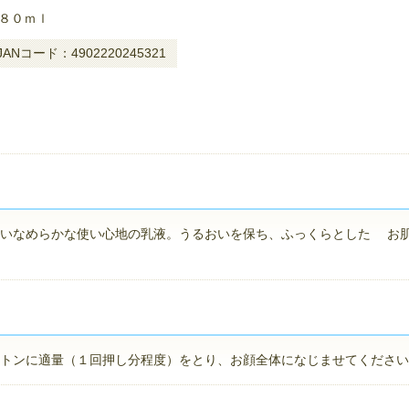
８０ｍｌ
JANコード：4902220245321
よいなめらかな使い心地の乳液。うるおいを保ち、ふっくらとした お
トンに適量（１回押し分程度）をとり、お顔全体になじませてください