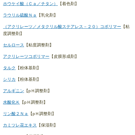
ホウケイ酸（Ｃａ／チタン）
【着色剤】
ラウリル硫酸Ｎａ
【乳化剤】
（アクリレーツ／メタクリル酸ステアレス－２０）コポリマー
【粘
度調整剤】
セルロース
【粘度調整剤】
アクリレーツコポリマー
【皮膜形成剤】
タルク
【粉体基剤】
シリカ
【粉体基剤】
アルギニン
【pＨ調整剤】
水酸化Ｋ
【pＨ調整剤】
リン酸２Ｎａ
【pＨ調整剤】
カミツレ花エキス
【保湿剤】