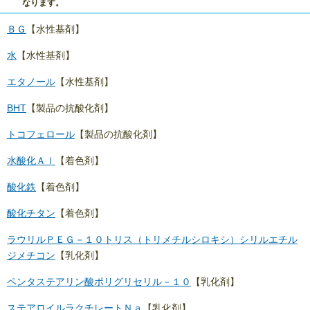
なります。
ＢＧ
【水性基剤】
水
【水性基剤】
エタノール
【水性基剤】
BHT
【製品の抗酸化剤】
トコフェロール
【製品の抗酸化剤】
水酸化Ａｌ
【着色剤】
酸化鉄
【着色剤】
酸化チタン
【着色剤】
ラウリルＰＥＧ－１０トリス（トリメチルシロキシ）シリルエチル
ジメチコン
【乳化剤】
ペンタステアリン酸ポリグリセリル－１０
【乳化剤】
ステアロイルラクチレートＮａ
【乳化剤】