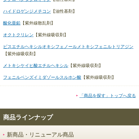
ハイドロゲンジメチコン
【油性基剤】
酸化亜鉛
【紫外線散乱剤】
オクトクリレン
【紫外線吸収剤】
ビスエチルヘキシルオキシフェノールメトキシフェニルトリアジン
【紫外線吸収剤】
メトキシケイヒ酸エチルヘキシル
【紫外線吸収剤】
フェニルベンズイミダゾールスルホン酸
【紫外線吸収剤】
「商品を探す」トップへ戻る
商品ラインナップ
新商品・リニューアル商品