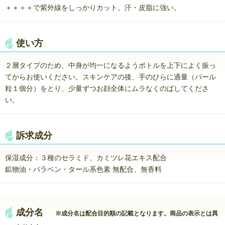
＋＋＋＋で紫外線をしっかりカット。汗・皮脂に強い。
使い方
２層タイプのため、中身が均一になるようボトルを上下によく振っ
てからお使いください。スキンケアの後、手のひらに適量（パール
粒１個分）をとり、少量ずつお顔全体にムラなくのばしてくださ
い。
訴求成分
保湿成分：３種のセラミド、カミツレ花エキス配合
鉱物油・パラベン・タール系色素 無配合、無香料
成分名
※成分名は配合目的順の記載となります。商品の表示とは異