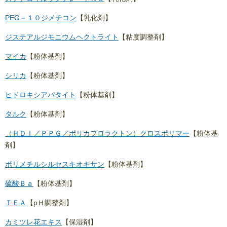
PEG－１０ジメチコン
【乳化剤】
ジステアルジモニウムヘクトライト
【粘度調整剤】
マイカ
【粉体基剤】
シリカ
【粉体基剤】
ヒドロキシアパタイト
【粉体基剤】
タルク
【粉体基剤】
（ＨＤＩ／ＰＰＧ／ポリカプロラクトン）クロスポリマー
【粉体基
剤】
ポリメチルシルセスキオキサン
【粉体基剤】
硫酸Ｂａ
【粉体基剤】
ＴＥＡ
【pＨ調整剤】
カミツレ花エキス
【保湿剤】